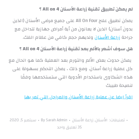
لم يمكن تطبيق
تقنية زراعة الأسنا
ن
All on 4
؟
يمكن تطبيق علاج All On Four على جميع مرضى الأسنان (الذين
بدون أسنان) الذين لا يعانون من أية أمراض جهازية تتداخل مع
جراحة
زراعة الأسنان
ولديهم حجم كافي من عظام الفك.
هل سوف أشعر بالألم بعد تقنية زراعة الأسنا
ن
All on 4
؟
يمكن حدوث بعض الألم والتورم بعد العملية كما هو الحال مع
كل عملية زراعة أسنان. ومع ذلك ، يمكن التحكم بسهولة على
هذه الشكاوى باستخدام الأدوية التي ستستخدمها وفقًا
لنصيحة طبيبك
اقرأ ايضا عن عملية زراعة الأسنان والمراحل التي تمر بها
تصنيفات:
الأسنان
,
زراعة الأسنان
Sarah Admin
By
سبتمبر 5, 2020
35 تعليق واحد