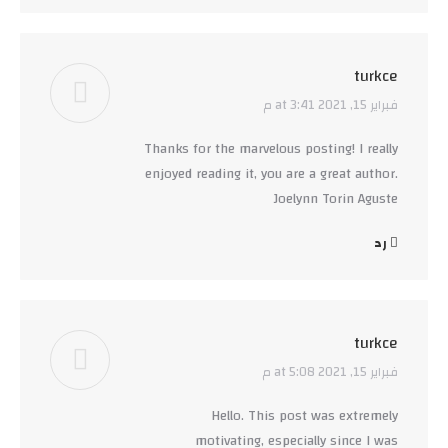
turkce
فبراير 15, 2021 at 3:41 م
says:
Thanks for the marvelous posting! I really
enjoyed reading it, you are a great author.
Joelynn Torin Aguste
رد
turkce
فبراير 15, 2021 at 5:08 م
says:
Hello. This post was extremely
motivating, especially since I was