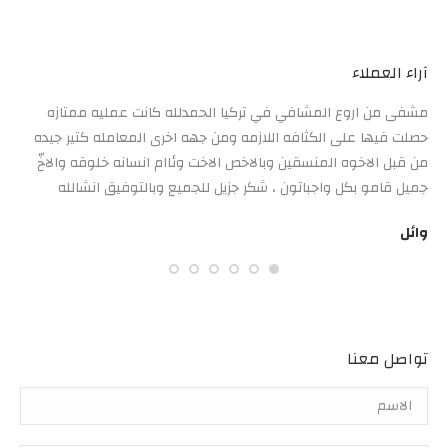
آراء العملاء
مشفى من اروع المشافي في تركيا الحمدلله كانت عمليه ممتازه
ant.
حصلت فيها على الكثافه اللازمه ومن جهه اخرى المعامله كتير جيده
lems
من قبل الاخوه المنسقين وبالاخص الاخت وئاام انسانه خلوقه والاخّ
ver.
جميل قامو بكل واجباتون ، شكر جزيل للجميع وبالتوفيق انشالله
port
eart
وائل
med
تواصل معنا