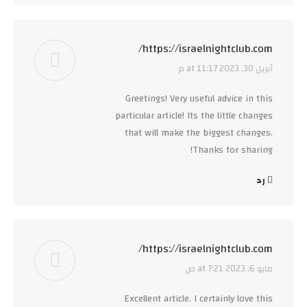
https://israelnightclub.com/
أبريل 30, 2023 at 11:17 م
says:
Greetings! Very useful advice in this
particular article! Its the little changes
that will make the biggest changes.
Thanks for sharing!
رد
https://israelnightclub.com/
مايو 6, 2023 at 7:21 ص
says:
Excellent article. I certainly love this