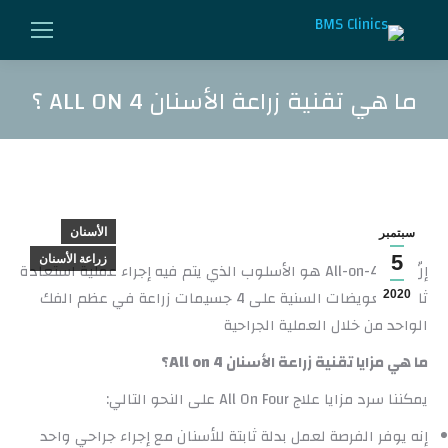
ما هي تقنية زراعة الأسنان ALL ON 4 ؟
You are here:
الأسنان
سبتمبر
5
زراعة الأسنان
إنّ علاج All-on-4 هو الأسلوب الذي يتم فيه إجراء عملية استعادة
ثابتة للتعويضات السنية على 4 جسيمات زراعة في عظم الفك
2020
الواحد من خلال العملية الجراحية
ما هي مزايا تقنية زراعة الأسنا
ن
All on 4
؟
يمكننا سرد مزايا علاج All On Four على النحو التالي:
إنه يوفر الفرصة لعمل بدلة ثابتة للأسنان مع إجراء جراحي واحد