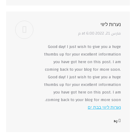
נערות ליווי
مارس 21, 2022 at 6:00 م
says:
Good day! I just wish to give you a huge
thumbs up for your excellent information
you have got here on this post. I am
coming back to your blog for more soon.
Good day! I just wish to give you a huge
thumbs up for your excellent information
you have got here on this post. I am
coming back to your blog for more soon.
נערות ליווי בבת ים
رد