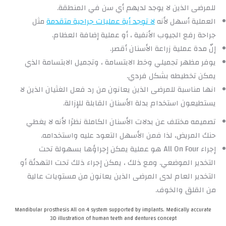
للمرضى الذين لا يوجد لديهم أي سن في المنطقة.
العملية أسهل لأنه
لا توجد أية عمليات جراحية متقدمة
مثل
جراحة رفع الجيوب الأنفية ، أو عملية إضافة العظام.
إنّ مدة عملية زراعة الأسنان أقصر.
يوفر مظهر تجميلي وخط الابتسامة ، وتجميل الابتسامة الذي
يمكن تخطيطه بشكل فردي.
انها مناسبة للمرضى الذين يعانون من رد فعل الغثيان الذين لا
يستطيعون استخدام بدلة الأسنان القابلة للإزالة.
تصميمه مختلف عن بدلات الأسنان الكاملة نظرًا لأنه لا يغطي
حنك المريض، لذا فمن الأسهل التعود عليه واستخدامه.
إجراء All On Four هو عملية يمكن إجراؤها بسهولة تحت
التخدير الموضعي. ومع ذلك ، يمكن إجراء ذلك تحت التهدئة أو
التخدير العام لدى المرضى الذين يعانون من مستويات عالية
من القلق والخوف.
Mandibular prosthesis All on 4 system supported by implants. Medically accurate
3D illustration of human teeth and dentures concept