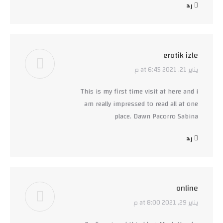
رد
erotik izle
يناير 21, 2021 at 6:45 م
says:
This is my first time visit at here and i
am really impressed to read all at one
place. Dawn Pacorro Sabina
رد
online
يناير 29, 2021 at 8:00 م
says: