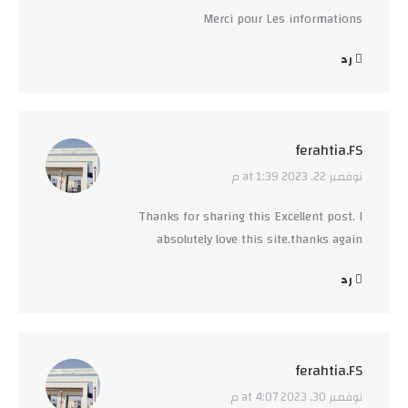
Merci pour Les informations
رد
ferahtia.FS
نوفمبر 22, 2023 at 1:39 م
says:
Thanks for sharing this Excellent post. I
absolutely love this site.thanks again
رد
ferahtia.FS
نوفمبر 30, 2023 at 4:07 م
says: