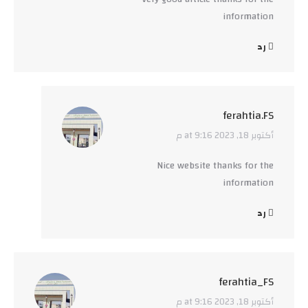
information
رد
ferahtia.FS
أكتوبر 18, 2023 at 9:16 م
says:
Nice website thanks for the
information
رد
ferahtia_FS
أكتوبر 18, 2023 at 9:16 م
says: