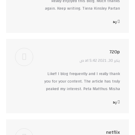
Really enjoyed this blog. Much thanks
again. Keep writing. Tiena Kinsley Partan
رد
720p
يناير 30, 2021 at 5:42 ص
says:
Like!! I blog frequently and I really thank
you for your content. The article has truly
peaked my interest. Peta Matthus Misha
رد
netflix