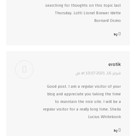
searching for thoughts on this topic last
Thursday. Lotti Lionel Brewer Idette
Burnard Osmo
رد
erotik
فبراير 16, 2021 at 10:07 ص
says:
Good post. I am a regular visitor of your
blog and appreciate you taking the time
to maintain the nice site. I will be a
regular visitor for a really long time. Sheila
Lucius Whitebook
رد