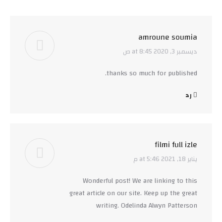
amroune soumia
ديسمبر 3, 2020 at 8:45 ص
says:
thanks so much for published.
رد
filmi full izle
يناير 18, 2021 at 5:46 م
says:
Wonderful post! We are linking to this
great article on our site. Keep up the great
writing. Odelinda Alwyn Patterson