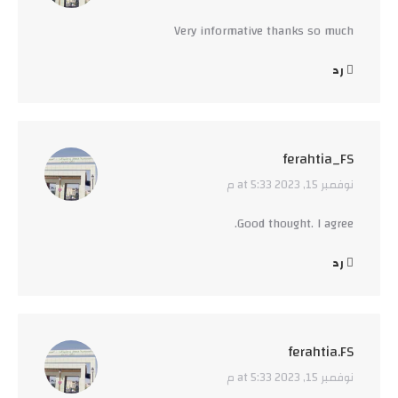
Very informative thanks so much
رد
ferahtia_FS
نوفمبر 15, 2023 at 5:33 م
says:
Good thought. I agree.
رد
ferahtia.FS
نوفمبر 15, 2023 at 5:33 م
says: