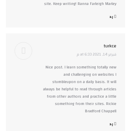
site. Keep writing! Ranna Farleigh Marley
رد
turkce
فبراير 14, 2021 at 6:33 م
says:
Nice post. I learn something totally new
and challenging on websites I
stumbleupon on a daily basis. It will
always be helpful to read through articles
from other authors and practice a little
something from their sites. Rickie
Bradford Chappell
رد