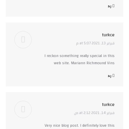
رد
turkce
فبراير 13, 2021 at 5:07 م
says:
I reckon something really special in this
web site. Mariann Richmound Vins
رد
turkce
فبراير 14, 2021 at 2:12 ص
says:
Very nice blog post. I definitely love this