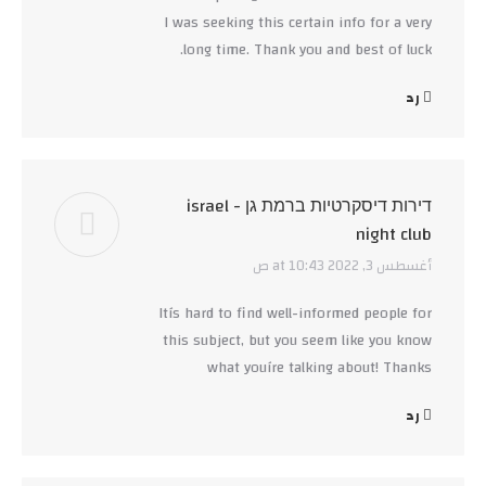
I was seeking this certain info for a very
long time. Thank you and best of luck.
رد
דירות דיסקרטיות ברמת גן - israel
night club
أغسطس 3, 2022 at 10:43 ص
says:
Itís hard to find well-informed people for
this subject, but you seem like you know
what youíre talking about! Thanks
رد