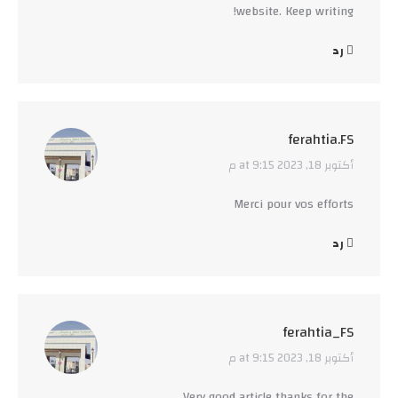
website. Keep writing!
رد
ferahtia.FS
أكتوبر 18, 2023 at 9:15 م
says:
Merci pour vos efforts
رد
ferahtia_FS
أكتوبر 18, 2023 at 9:15 م
says:
Very good article thanks for the