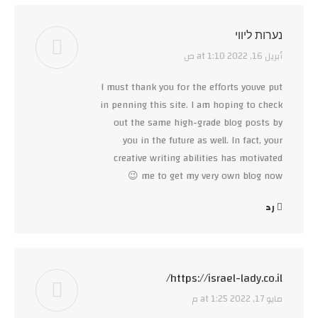
נערות ליווי
أبريل 16, 2022 at 1:10 ص
says:
I must thank you for the efforts youve put
in penning this site. I am hoping to check
out the same high-grade blog posts by
you in the future as well. In fact, your
creative writing abilities has motivated
me to get my very own blog now 😉
رد
https://israel-lady.co.il/
مايو 17, 2022 at 1:25 م
says: