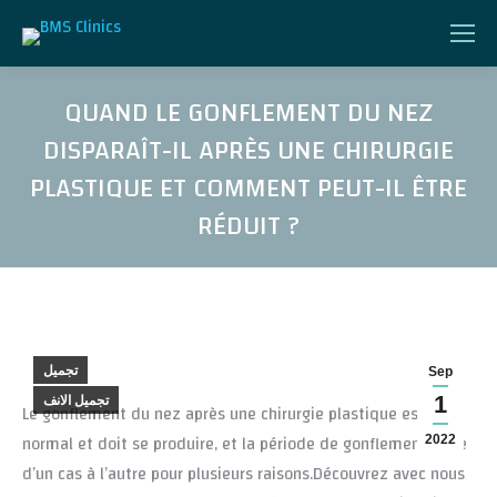
QUAND LE GONFLEMENT DU NEZ
DISPARAÎT-IL APRÈS UNE CHIRURGIE
PLASTIQUE ET COMMENT PEUT-IL ÊTRE
RÉDUIT ?
Vous êtes ici :
تجميل
Sep
1
تجميل الانف
Le gonflement du nez après une chirurgie plastique est
normal et doit se produire, et la période de gonflement varie
2022
d’un cas à l’autre pour plusieurs raisons.Découvrez avec nous