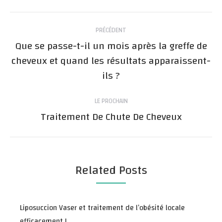
Post
PRÉCÉDENT
navigation
Que se passe-t-il un mois après la greffe de
cheveux et quand les résultats apparaissent-
Post
ils ?
précédent:
LE PROCHAIN
Traitement De Chute De Cheveux
Prochain
article:
Related Posts
Liposuccion Vaser et traitement de l’obésité locale
efficacement !