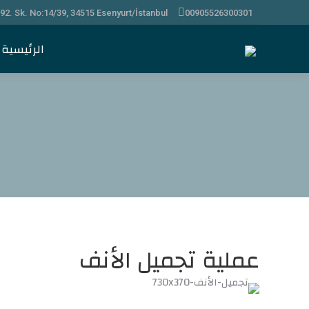
92. Sk. No:14/39, 34515 Esenyurt/İstanbul
00905526300301
الر
الرئيسية
عملية تجميل الأنف