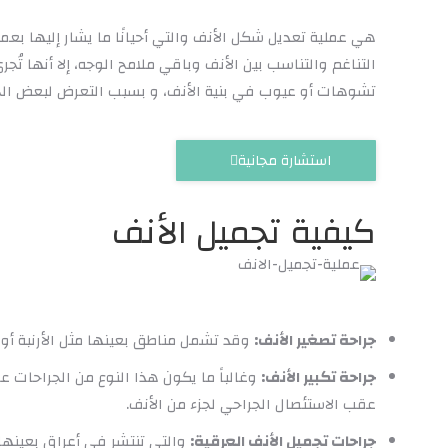
هي عملية تعديل شكل الأنف والتي أحيانًا ما يشار إليها بعمل
التناغم والتناسب بين الأنف وباقي ملامح الوجه، إلا أنها ت
تشوهات أو عيوب في بنية الأنف، و بسبب التعرض لبعض ال
أتوجه بالشكر لجميع الكادر في BMS Clinics
اطباء ومساعدين وأتوجه بالشكر الخاص الى
الأخ المحترم جميل تواصل معي منذ البدايه
استشارة مجانية
ولحد هذه اللحظه والمترجم الخلوق خالد كانت
العمليه سهله والحمدلله والتعامل رائع وتم
كيفية تجميل الأنف
توفير حقيبه طبيه لي بعد العمليه والسعر أيظاً
كان مناسب أكثر من الباقين أنصح جميع
الاشخاص بتوفير جهد عناء البحث والتوجه ل
BMS Clinics
جراحة تصغير الأنف:
وقد تشمل مناطق بعينها مثل الأرنبة أو 
رجاء
جراحة تكبير الأنف:
وغالباً ما يكون هذا النوع من الجراحات عل
عقب الاستئصال الجراحي لجزء من الأنف.
جراحات تجميل الأنف العرقية:
والتي تنتشر في أعراق بعينه