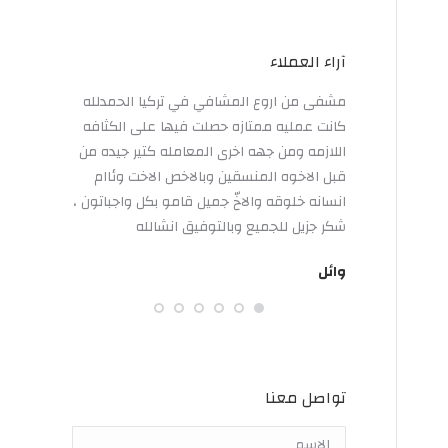
آراء العملاء
I had ve
مشفى من اروع المشافي في تركيا الحمدلله
c for a hair
Clinic
كانت عمليه ممتازه حصلت فيها على الكثافه
transplant.
Hollywood smil
اللازمه ومن جهه اخرى المعامله كتير جيده من
ut all of my
the results. The
قبل الاخوه المنسقين وبالاخص الاخت وئاام
hat so ever.
are very fr
انسانه خلوقه والاخّ جميل قامو بكل واجباتون ،
al, pleasant
continuous fo
شكر جزيل للجميع وبالتوفيق انشالله
f. Thank You
m the heart
giving them a l
وائل
ahmed
تواصل معنا